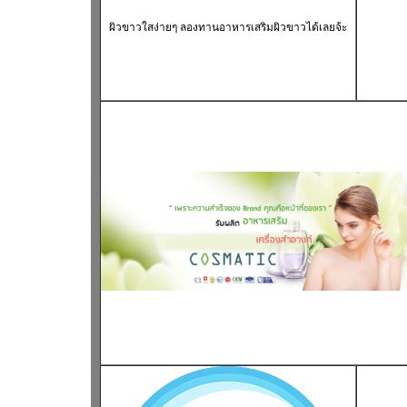
ผิวขาวใส
ง่ายๆ ลองทาน
อาหารเสริมผิวขาว
ได้เลยจ้ะ