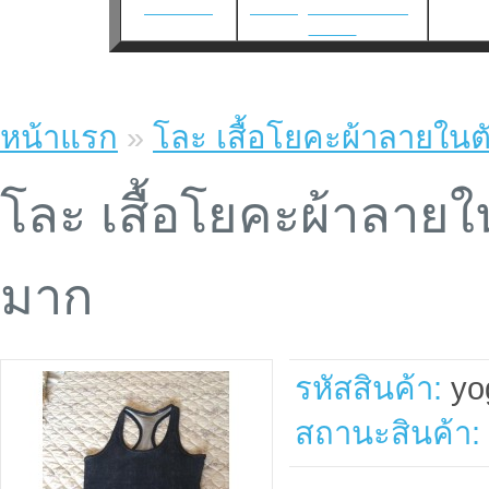
เว็บแทงบอล
แทงบอล
|
แทงบอลโลก2026
|
แทงบอล
หน้าแรก
»
โละ เสื้อโยคะผ้าลายในต
โละ เสื้อโยคะผ้าลายใ
มาก
รหัสสินค้า:
yo
สถานะสินค้า: