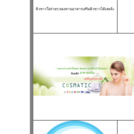
ผิวขาวใส
ง่ายๆ ลองทาน
อาหารเสริมผิวขาว
ได้เลยจ้ะ