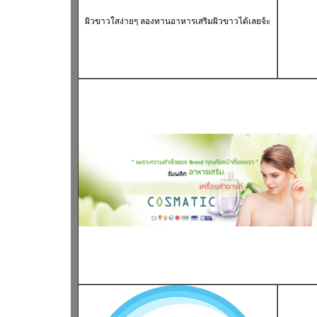
ผิวขาวใส
ง่ายๆ ลองทาน
อาหารเสริมผิวขาว
ได้เลยจ้ะ