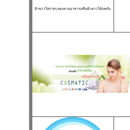
ผิวขาวใส
ง่ายๆ ลองทาน
อาหารเสริมผิวขาว
ได้เลยจ้ะ