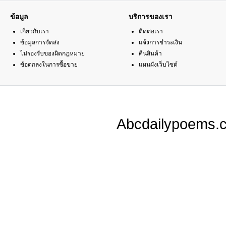
ข้อมูล
บริการของเรา
เกี่ยวกับเรา
ติดต่อเรา
ข้อมูลการจัดส่ง
แจ้งการชำระเงิน
ไม่รองรับของผิดกฎหมาย
คืนสินค้า
ข้อตกลงในการซื้อขาย
แผนผังเว็บไซต์
Abcdailypoems.