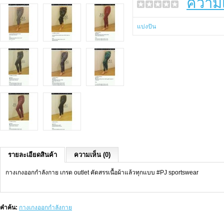
ความเ
แบ่งปัน
รายละเอียดสินค้า
ความเห็น (0)
กางเกงออกกำลังกาย เกรด outlet คัดสรรเนื้อผ้าแล้วทุกแบบ #PJ sportswear
คำค้น:
กางเกงออกกำลังกาย