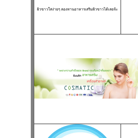
ผิวขาวใส
ง่ายๆ ลองทาน
อาหารเสริมผิวขาว
ได้เลยจ้ะ