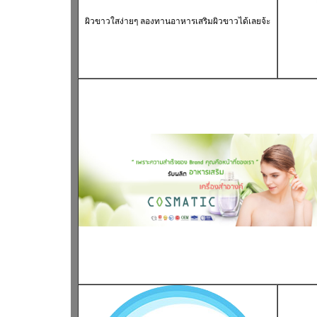
ผิวขาวใส
ง่ายๆ ลองทาน
อาหารเสริมผิวขาว
ได้เลยจ้ะ