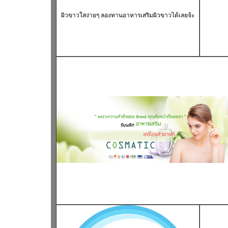
ผิวขาวใส
ง่ายๆ ลองทาน
อาหารเสริมผิวขาว
ได้เลยจ้ะ