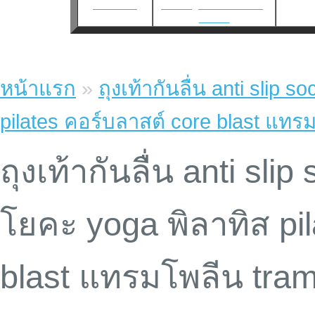
เว็บแทงบอล
แทงบอล
|
แทงบอลโลก2026
|
แทงบอล
หน้าแรก
»
ถุงเท้ากันลื่น anti slip
pilates คอร์บลาสต์ core blast แทร
ถุงเท้ากันลื่น anti sli
โยคะ yoga พิลาทิส pi
blast แทรมโพลีน tram