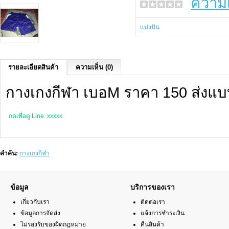
ความเ
แบ่งปัน
รายละเอียดสินค้า
ความเห็น (0)
กางเกงกีฬา เบอM ราคา 150 ส่งแ
กดเพื่อดู Line: xxxxx
คำค้น:
กางเกงกีฬา
ข้อมูล
บริการของเรา
เกี่ยวกับเรา
ติดต่อเรา
ข้อมูลการจัดส่ง
แจ้งการชำระเงิน
ไม่รองรับของผิดกฎหมาย
คืนสินค้า