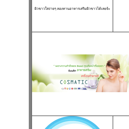
ผิวขาวใส
ง่ายๆ ลองทาน
อาหารเสริมผิวขาว
ได้เลยจ้ะ