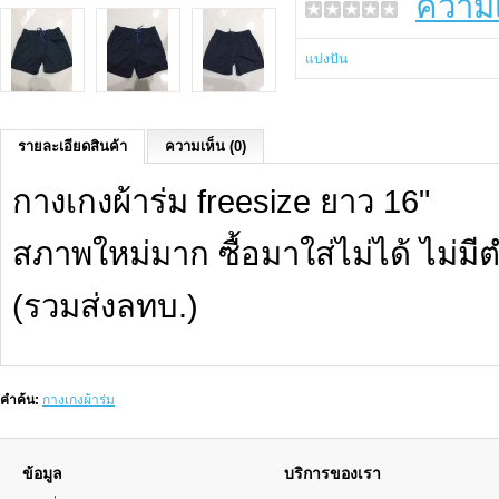
ความเ
แบ่งปัน
รายละเอียดสินค้า
ความเห็น (0)
กางเกงผ้าร่ม freesize ยาว 16"
สภาพใหม่มาก ซื้อมาใส่ไม่ได้ ไม่มี
(รวมส่งลทบ.)
คำค้น:
กางเกงผ้าร่ม
ข้อมูล
บริการของเรา