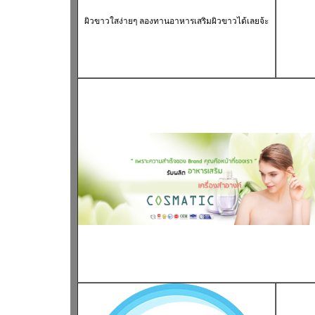
ผิวขาวใส
ง่ายๆ ลองทาน
อาหารเสริมผิวขาว
ได้เลยจ้ะ